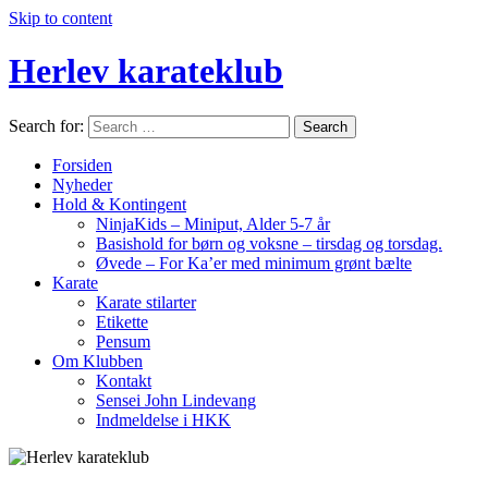
Skip to content
Herlev karateklub
Search for:
Search
Shotokan
Karate
Forsiden
i
Nyheder
god
Hold & Kontingent
tone
NinjaKids – Miniput, Alder 5-7 år
Basishold for børn og voksne – tirsdag og torsdag.
Øvede – For Ka’er med minimum grønt bælte
Karate
Karate stilarter
Etikette
Pensum
Om Klubben
Kontakt
Sensei John Lindevang
Indmeldelse i HKK